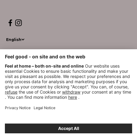
English
© 2026, WM BEAUTYSYSTEMS
*GoGreen Plus ist ein Service, der die Dekarbonisierungsmaßnahmen innerhalb
des Logistiknetzwerks von Deutsche Post und DHL unterstützt. Durch den
Einsatz alternativer Kraftstoffe und Technologien reduziert Deutsche Post und
DHL den Verbrauch fossiler Kraftstoffe im Transportmodus und in Gebäuden, die
für die GoGreen Plus-Sendungen genutzt werden. Dies bedeutet nicht
zwangsläufig, dass die konkrete Sendung physisch mit Fahrzeugen oder über