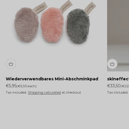
Wiederverwendbares Mini-Abschminkpad
skineffec
Sale price
Sale price
€5,95
€33,50
(€5,95 each)
(€22
Tax included.
Shipping calculated
at checkout
Tax included
LIFTMEE®