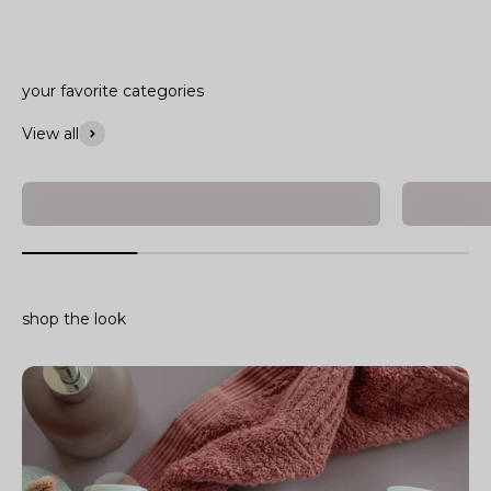
View all
solar cosmetics
beauty t